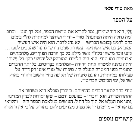
מאת
טודי פלאי
על הספר
עֵלִי, הוא דוד שומרון, גמר לקרוא את טיוטת הספר, נטל דף ועט – וכתב:
"מה גדולה היתה הפתעתי! טודי – ידידי ושותפי למחתרת לח"י בַּימים
בהם לחמנו בַּכובש הבריטי – לא נהג לדבר. הוא היה איש העשיה
המובהק. גם איש השתיקה. עשרות שנים נדרשו לו עד שהסכים לספר…
אינני זוכר מישהו בלח"י אשר מילא כל כך הרבה תפקידים, מִלחמתיים
ואִרגוניים כמו טודי. הוא היה תלמידו המובהק של יהושע כהן: כל יֵשותו
היתה נתונה למטרה אחת ויחידה –המלחמה בַּבְּריטים. כל יתר הדברים
התגמדו בפני המטרה הנעלה הזו. סיפורו של טודי איננו רק דו"ח על
פעילותו בַּמחתרת. זהו גם סיפורה של תקופה בחיי הישוב היהודי בארץ
ישראל, ימי הכיבוש הבריטי".
טודי בחר לתאר דברים כהווייתם. בזיכרון מופלא הוא משחזר את
ההתרחשויות. הוא וחבריו – בפועלם ודמם – יצקו יסודות לבניין המדינה
,נתנו את המֶלֶט אל תוך כל החול. העושים במלאכת הספר הזה – והלוואי
גם קוראיו – מרימים יד אל מצח, מצדיעים להם בתודה, על כי אין זו אגדה.
קישורים נוספים