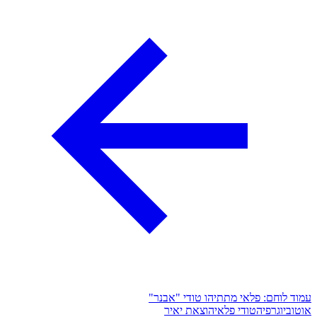
עמוד לוחם: פלאי מתתיהו טודי "אבנר"
אוטוביוגרפיה
טודי פלאי
הוצאת יאיר