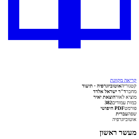
קריאה מקוונת
קטגוריה
אוטוביוגרפיה · תיעוד
מחבר
ד"ר ישראל אלדד
מוציא לאור
הוצאת יאיר
כמות עמודים
382
פורמט
PDF חיפושי
שפה
עברית
אוטוביוגרפיה
מעשר ראשון