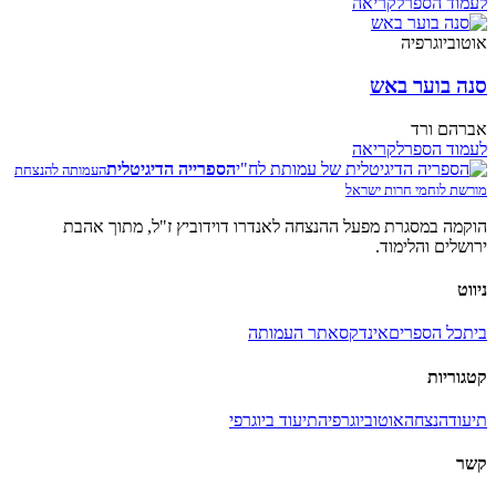
לעמוד הספר
לקריאה
אוטוביוגרפיה
סנה בוער באש
אברהם ורד
לעמוד הספר
לקריאה
הספרייה הדיגיטלית
העמותה להנצחת
מורשת לוחמי חרות ישראל
הוקמה במסגרת מפעל ההנצחה לאנדרו דוידוביץ ז"ל, מתוך אהבת
ירושלים והלימוד.
ניווט
בית
כל הספרים
אינדקס
אתר העמותה
קטגוריות
תיעוד
הנצחה
אוטוביוגרפיה
תיעוד ביוגרפי
קשר