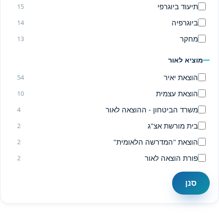
תיעוד ביוגרפי
15
ביוגרפיה
14
מחקר
13
ספרים באנגלית
6
מוציא לאור
English books
6
הוצאת יאיר
54
הגות
5
הוצאת עצמית
10
פרסומים
3
משרד הביטחון - ההוצאה לאור
4
ראיון
2
בית מורשת אצ"ג
2
מכתבים
2
הוצאת "המדרשה הלאומית"
2
שירים
2
פורת הוצאה לאור
2
לקסיקון
1
העמותה להנצחת מורשת לוחמי חרות ישראל
2
סנן
רומן
1
הוצאת ספרים קרני בע"מ
1
המרכז למורשת ירושלים ע"ש זאב ז'בוטינסקי
1